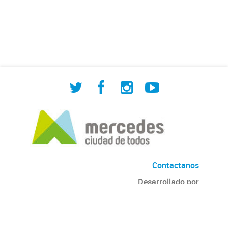
de Cuadrilla de Bacheo: albañilería y
construcción, colocación de tapa
registro, reparación...
Contactanos
Desarrollado por
Andino
con
CKAN
Versión: 2.6.3