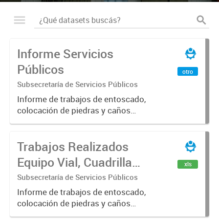
Informe Servicios
Públicos
otro
Subsecretaría de Servicios Públicos
Informe de trabajos de entoscado,
colocación de piedras y caños
(zanjeo - cruce de calles) Informe
de Cuadrilla de Bacheo: albañilería y
Trabajos Realizados
construcción, colocación de tapa
registro, reparación...
Equipo Vial, Cuadrilla
xls
Bacheo, Servicio
Subsecretaría de Servicios Públicos
Eléctrico - Noviembre
Informe de trabajos de entoscado,
colocación de piedras y caños
2021
(zanjeo - cruce de calles) Informe