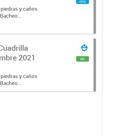
otro
 piedras y caños
e Bacheo:
istro,
Cuadrilla
iembre 2021
xls
 piedras y caños
e Bacheo:
istro,