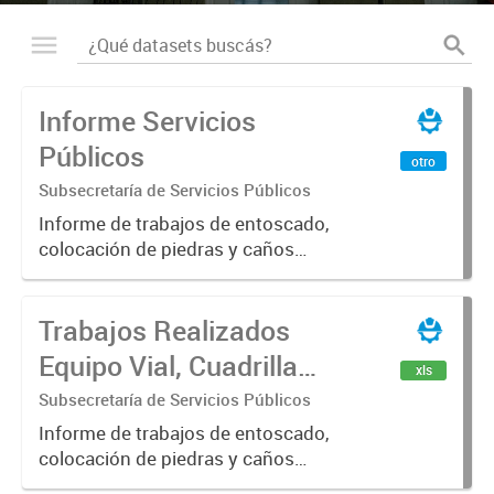
Informe Servicios
Públicos
otro
Subsecretaría de Servicios Públicos
Informe de trabajos de entoscado,
colocación de piedras y caños
(zanjeo - cruce de calles) Informe
de Cuadrilla de Bacheo: albañilería y
Trabajos Realizados
construcción, colocación de tapa
registro, reparación...
Equipo Vial, Cuadrilla
xls
Bacheo, Servicio
Subsecretaría de Servicios Públicos
Eléctrico - Noviembre
Informe de trabajos de entoscado,
colocación de piedras y caños
2021
(zanjeo - cruce de calles) Informe