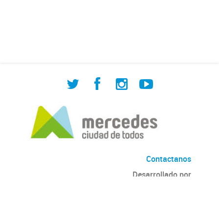
de Cuadrilla de Bacheo: albañilería y
construcción, colocación de tapa
registro, reparación...
Contactanos
Desarrollado por
Andino
con
CKAN
Versión: 2.6.3