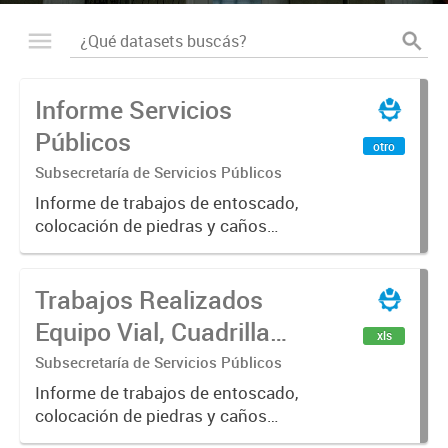
Informe Servicios
Públicos
otro
Subsecretaría de Servicios Públicos
Informe de trabajos de entoscado,
colocación de piedras y caños
(zanjeo - cruce de calles) Informe
de Cuadrilla de Bacheo: albañilería y
Trabajos Realizados
construcción, colocación de tapa
registro, reparación...
Equipo Vial, Cuadrilla
xls
Bacheo, Servicio
Subsecretaría de Servicios Públicos
Eléctrico - Noviembre
Informe de trabajos de entoscado,
colocación de piedras y caños
2021
(zanjeo - cruce de calles) Informe