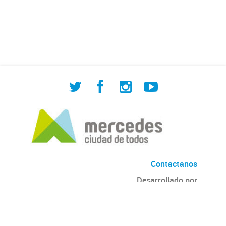
de Cuadrilla de Bacheo: albañilería y
construcción, colocación de tapa
registro, reparación...
Contactanos
Desarrollado por
Andino
con
CKAN
Versión: 2.6.3