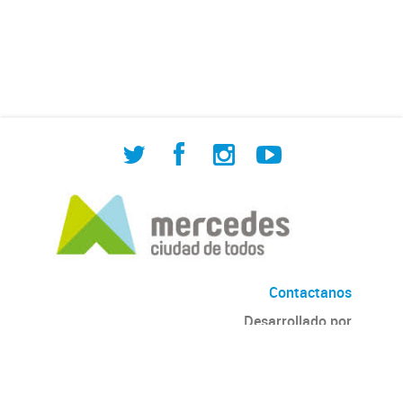
de Cuadrilla de Bacheo: albañilería y
construcción, colocación de tapa
registro, reparación...
Contactanos
Desarrollado por
Andino
con
CKAN
Versión: 2.6.3