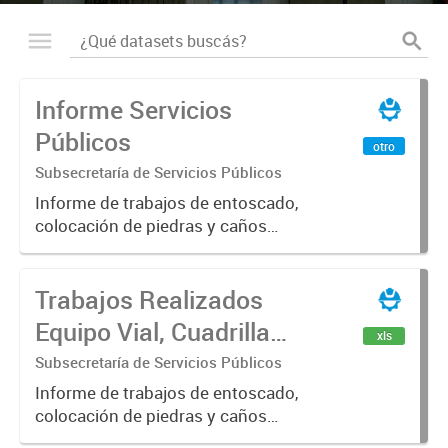
Informe Servicios
Públicos
otro
Subsecretaría de Servicios Públicos
Informe de trabajos de entoscado,
colocación de piedras y caños
(zanjeo - cruce de calles) Informe
de Cuadrilla de Bacheo: albañilería y
Trabajos Realizados
construcción, colocación de tapa
registro, reparación...
Equipo Vial, Cuadrilla
xls
Bacheo, Servicio
Subsecretaría de Servicios Públicos
Eléctrico - Noviembre
Informe de trabajos de entoscado,
colocación de piedras y caños
2021
(zanjeo - cruce de calles) Informe