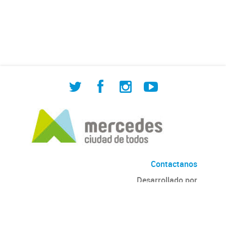
de Cuadrilla de Bacheo: albañilería y
construcción, colocación de tapa
registro, reparación...
Contactanos
Desarrollado por
Andino
con
CKAN
Versión: 2.6.3