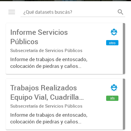
Informe Servicios
Públicos
otro
Subsecretaría de Servicios Públicos
Informe de trabajos de entoscado,
colocación de piedras y caños
(zanjeo - cruce de calles) Informe
de Cuadrilla de Bacheo: albañilería y
Trabajos Realizados
construcción, colocación de tapa
registro, reparación...
Equipo Vial, Cuadrilla
xls
Bacheo, Servicio
Subsecretaría de Servicios Públicos
Eléctrico - Noviembre
Informe de trabajos de entoscado,
colocación de piedras y caños
2021
(zanjeo - cruce de calles) Informe