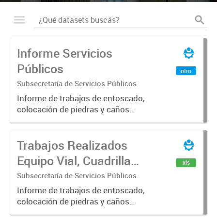
Informe Servicios
Públicos
otro
Subsecretaría de Servicios Públicos
Informe de trabajos de entoscado,
colocación de piedras y caños
(zanjeo - cruce de calles) Informe
de Cuadrilla de Bacheo: albañilería y
Trabajos Realizados
construcción, colocación de tapa
registro, reparación...
Equipo Vial, Cuadrilla
xls
Bacheo, Servicio
Subsecretaría de Servicios Públicos
Eléctrico - Noviembre
Informe de trabajos de entoscado,
colocación de piedras y caños
2021
(zanjeo - cruce de calles) Informe