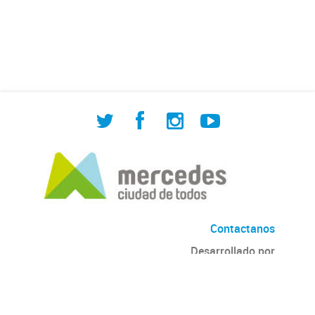
de Cuadrilla de Bacheo: albañilería y
construcción, colocación de tapa
registro, reparación...
Contactanos
Desarrollado por
Andino
con
CKAN
Versión: 2.6.3