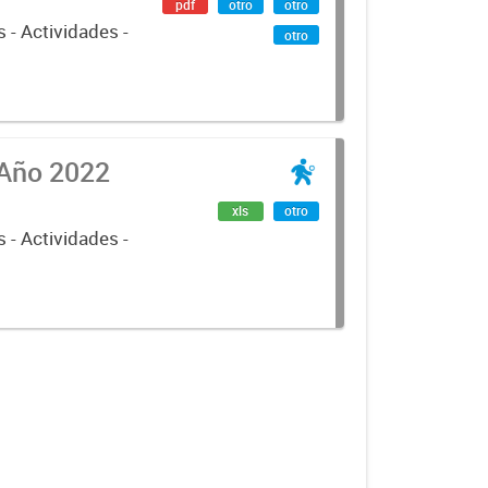
pdf
otro
otro
 - Actividades -
otro
 Año 2022
xls
otro
 - Actividades -