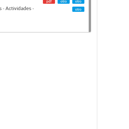
pdf
otro
otro
 - Actividades -
otro