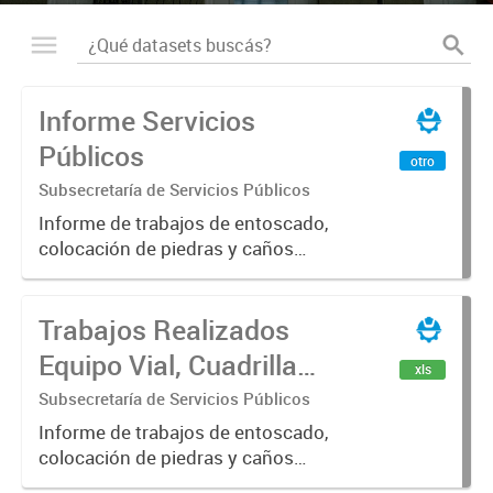
Informe Servicios
Públicos
otro
Subsecretaría de Servicios Públicos
Informe de trabajos de entoscado,
colocación de piedras y caños
(zanjeo - cruce de calles) Informe
de Cuadrilla de Bacheo: albañilería y
Trabajos Realizados
construcción, colocación de tapa
registro, reparación...
Equipo Vial, Cuadrilla
xls
Bacheo, Servicio
Subsecretaría de Servicios Públicos
Eléctrico - Noviembre
Informe de trabajos de entoscado,
colocación de piedras y caños
2021
(zanjeo - cruce de calles) Informe