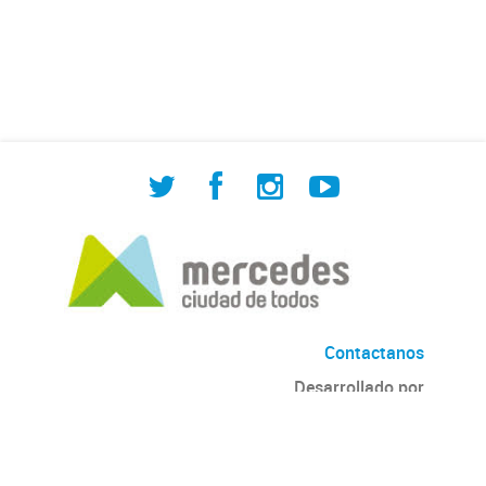
de Cuadrilla de Bacheo: albañilería y
construcción, colocación de tapa
registro, reparación...
Contactanos
Desarrollado por
Andino
con
CKAN
Versión: 2.6.3