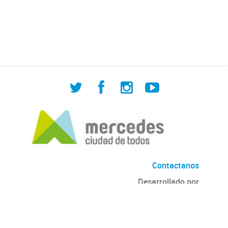
de Cuadrilla de Bacheo: albañilería y
construcción, colocación de tapa
registro, reparación...
Contactanos
Desarrollado por
Andino
con
CKAN
Versión: 2.6.3