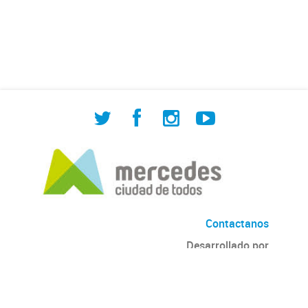
de Cuadrilla de Bacheo: albañilería y
construcción, colocación de tapa
registro, reparación...
Contactanos
Desarrollado por
Andino
con
CKAN
Versión: 2.6.3