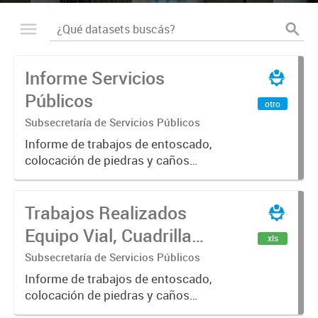
Informe Servicios
Públicos
otro
Subsecretaría de Servicios Públicos
Informe de trabajos de entoscado,
colocación de piedras y caños
(zanjeo - cruce de calles) Informe
de Cuadrilla de Bacheo: albañilería y
Trabajos Realizados
construcción, colocación de tapa
registro, reparación...
Equipo Vial, Cuadrilla
xls
Bacheo, Servicio
Subsecretaría de Servicios Públicos
Eléctrico - Noviembre
Informe de trabajos de entoscado,
colocación de piedras y caños
2021
(zanjeo - cruce de calles) Informe