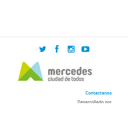
de Cuadrilla de Bacheo: albañilería y
construcción, colocación de tapa
registro, reparación...
Contactanos
Desarrollado por
Andino
con
CKAN
Versión: 2.6.3