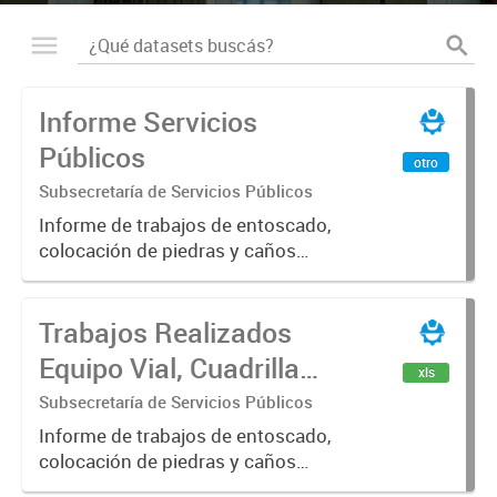
Informe Servicios
Públicos
otro
Subsecretaría de Servicios Públicos
Informe de trabajos de entoscado,
colocación de piedras y caños
(zanjeo - cruce de calles) Informe
de Cuadrilla de Bacheo: albañilería y
Trabajos Realizados
construcción, colocación de tapa
registro, reparación...
Equipo Vial, Cuadrilla
xls
Bacheo, Servicio
Subsecretaría de Servicios Públicos
Eléctrico - Noviembre
Informe de trabajos de entoscado,
colocación de piedras y caños
2021
(zanjeo - cruce de calles) Informe