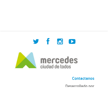
de Cuadrilla de Bacheo: albañilería y
construcción, colocación de tapa
registro, reparación...
Contactanos
Desarrollado por
Andino
con
CKAN
Versión: 2.6.3