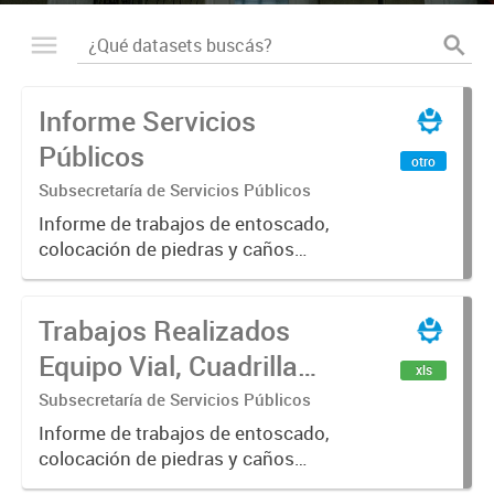
Informe Servicios
Públicos
otro
Subsecretaría de Servicios Públicos
Informe de trabajos de entoscado,
colocación de piedras y caños
(zanjeo - cruce de calles) Informe
de Cuadrilla de Bacheo: albañilería y
Trabajos Realizados
construcción, colocación de tapa
registro, reparación...
Equipo Vial, Cuadrilla
xls
Bacheo, Servicio
Subsecretaría de Servicios Públicos
Eléctrico - Noviembre
Informe de trabajos de entoscado,
colocación de piedras y caños
2021
(zanjeo - cruce de calles) Informe