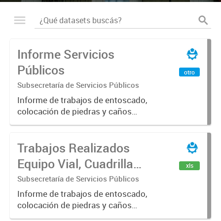
Informe Servicios
Públicos
otro
Subsecretaría de Servicios Públicos
Informe de trabajos de entoscado,
colocación de piedras y caños
(zanjeo - cruce de calles) Informe
de Cuadrilla de Bacheo: albañilería y
Trabajos Realizados
construcción, colocación de tapa
registro, reparación...
Equipo Vial, Cuadrilla
xls
Bacheo, Servicio
Subsecretaría de Servicios Públicos
Eléctrico - Noviembre
Informe de trabajos de entoscado,
colocación de piedras y caños
2021
(zanjeo - cruce de calles) Informe