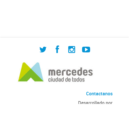
de Cuadrilla de Bacheo: albañilería y
construcción, colocación de tapa
registro, reparación...
Contactanos
Desarrollado por
Andino
con
CKAN
Versión: 2.6.3