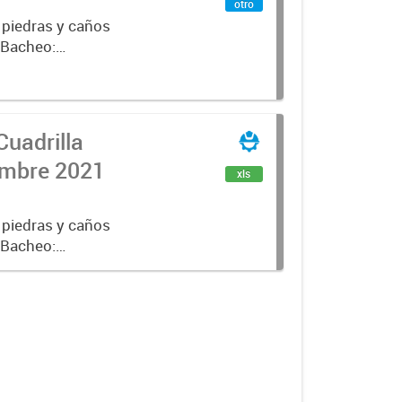
otro
 piedras y caños
e Bacheo:
istro,
Cuadrilla
iembre 2021
xls
 piedras y caños
e Bacheo:
istro,