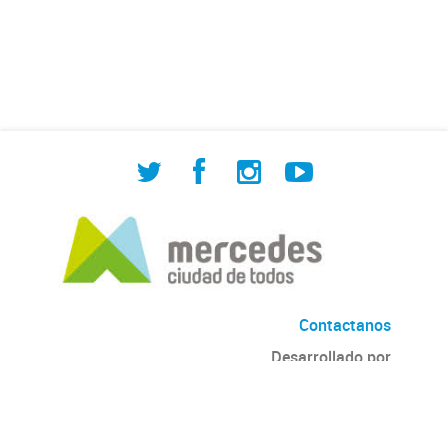
de Cuadrilla de Bacheo: albañilería y
construcción, colocación de tapa
registro, reparación...
Contactanos
Desarrollado por
Andino
con
CKAN
Versión: 2.6.3