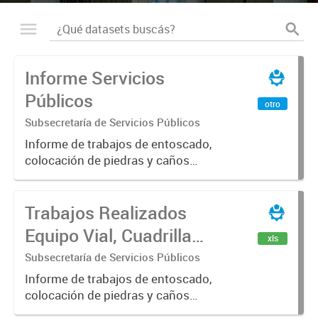
Informe Servicios
Públicos
otro
Subsecretaría de Servicios Públicos
Informe de trabajos de entoscado,
colocación de piedras y caños
(zanjeo - cruce de calles) Informe
de Cuadrilla de Bacheo: albañilería y
Trabajos Realizados
construcción, colocación de tapa
registro, reparación...
Equipo Vial, Cuadrilla
xls
Bacheo, Servicio
Subsecretaría de Servicios Públicos
Eléctrico - Noviembre
Informe de trabajos de entoscado,
colocación de piedras y caños
2021
(zanjeo - cruce de calles) Informe