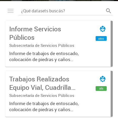
Informe Servicios
Públicos
otro
Subsecretaría de Servicios Públicos
Informe de trabajos de entoscado,
colocación de piedras y caños
(zanjeo - cruce de calles) Informe
de Cuadrilla de Bacheo: albañilería y
Trabajos Realizados
construcción, colocación de tapa
registro, reparación...
Equipo Vial, Cuadrilla
xls
Bacheo, Servicio
Subsecretaría de Servicios Públicos
Eléctrico - Noviembre
Informe de trabajos de entoscado,
colocación de piedras y caños
2021
(zanjeo - cruce de calles) Informe