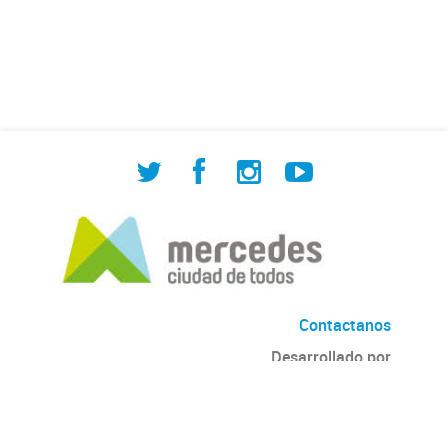
de Cuadrilla de Bacheo: albañilería y
construcción, colocación de tapa
registro, reparación...
Contactanos
Desarrollado por
Andino
con
CKAN
Versión: 2.6.3