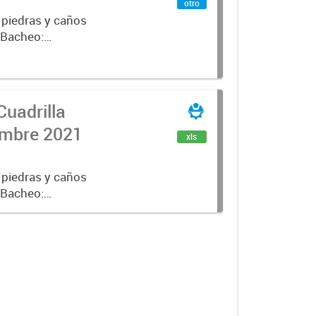
otro
 piedras y caños
e Bacheo:
istro,
Cuadrilla
iembre 2021
xls
 piedras y caños
e Bacheo:
istro,