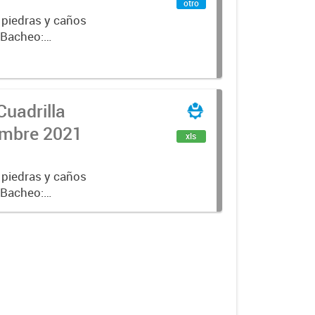
otro
 piedras y caños
e Bacheo:
istro,
Cuadrilla
iembre 2021
xls
 piedras y caños
e Bacheo:
istro,