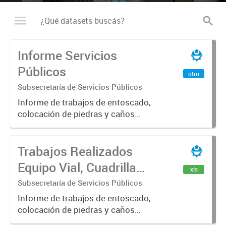
Informe Servicios
Públicos
otro
Subsecretaría de Servicios Públicos
Informe de trabajos de entoscado,
colocación de piedras y caños
(zanjeo - cruce de calles) Informe
de Cuadrilla de Bacheo: albañilería y
Trabajos Realizados
construcción, colocación de tapa
registro, reparación...
Equipo Vial, Cuadrilla
xls
Bacheo, Servicio
Subsecretaría de Servicios Públicos
Eléctrico - Noviembre
Informe de trabajos de entoscado,
colocación de piedras y caños
2021
(zanjeo - cruce de calles) Informe