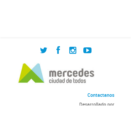
de Cuadrilla de Bacheo: albañilería y
construcción, colocación de tapa
registro, reparación...
Contactanos
Desarrollado por
Andino
con
CKAN
Versión: 2.6.3