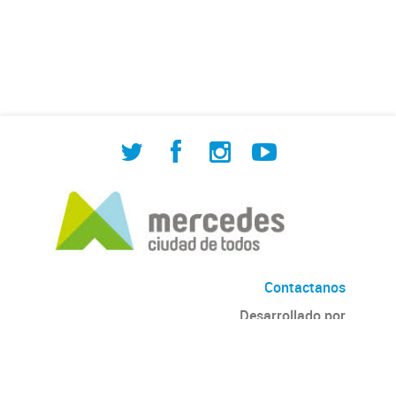
de Cuadrilla de Bacheo: albañilería y
construcción, colocación de tapa
registro, reparación...
Contactanos
Desarrollado por
Andino
con
CKAN
Versión: 2.6.3