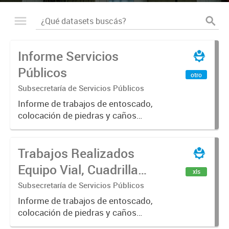
Informe Servicios
Públicos
otro
Subsecretaría de Servicios Públicos
Informe de trabajos de entoscado,
colocación de piedras y caños
(zanjeo - cruce de calles) Informe
de Cuadrilla de Bacheo: albañilería y
Trabajos Realizados
construcción, colocación de tapa
registro, reparación...
Equipo Vial, Cuadrilla
xls
Bacheo, Servicio
Subsecretaría de Servicios Públicos
Eléctrico - Noviembre
Informe de trabajos de entoscado,
colocación de piedras y caños
2021
(zanjeo - cruce de calles) Informe