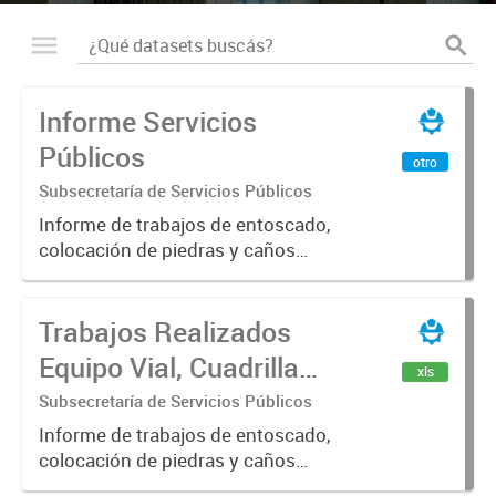
Informe Servicios
Públicos
otro
Subsecretaría de Servicios Públicos
Informe de trabajos de entoscado,
colocación de piedras y caños
(zanjeo - cruce de calles) Informe
de Cuadrilla de Bacheo: albañilería y
Trabajos Realizados
construcción, colocación de tapa
registro, reparación...
Equipo Vial, Cuadrilla
xls
Bacheo, Servicio
Subsecretaría de Servicios Públicos
Eléctrico - Noviembre
Informe de trabajos de entoscado,
colocación de piedras y caños
2021
(zanjeo - cruce de calles) Informe