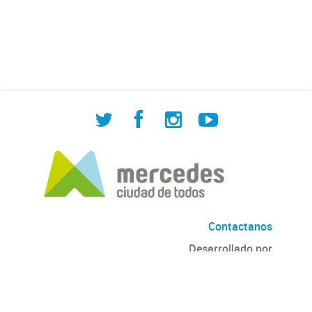
de Cuadrilla de Bacheo: albañilería y
construcción, colocación de tapa
registro, reparación...
Contactanos
Desarrollado por
Andino
con
CKAN
Versión: 2.6.3