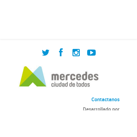
de Cuadrilla de Bacheo: albañilería y
construcción, colocación de tapa
registro, reparación...
Contactanos
Desarrollado por
Andino
con
CKAN
Versión: 2.6.3