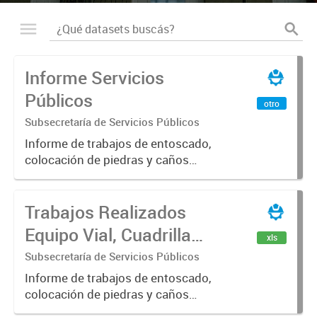
Informe Servicios
Públicos
otro
Subsecretaría de Servicios Públicos
Informe de trabajos de entoscado,
colocación de piedras y caños
(zanjeo - cruce de calles) Informe
de Cuadrilla de Bacheo: albañilería y
Trabajos Realizados
construcción, colocación de tapa
registro, reparación...
Equipo Vial, Cuadrilla
xls
Bacheo, Servicio
Subsecretaría de Servicios Públicos
Eléctrico - Noviembre
Informe de trabajos de entoscado,
colocación de piedras y caños
2021
(zanjeo - cruce de calles) Informe