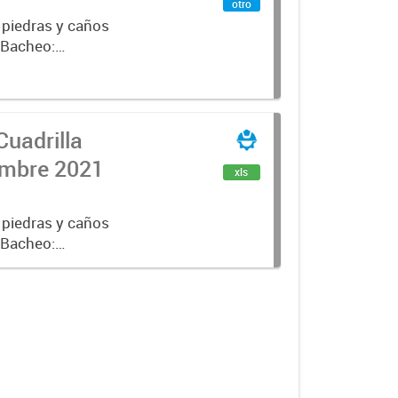
otro
 piedras y caños
e Bacheo:
istro,
Cuadrilla
iembre 2021
xls
 piedras y caños
e Bacheo:
istro,