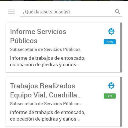
Informe Servicios
Públicos
otro
Subsecretaría de Servicios Públicos
Informe de trabajos de entoscado,
colocación de piedras y caños
(zanjeo - cruce de calles) Informe
de Cuadrilla de Bacheo: albañilería y
Trabajos Realizados
construcción, colocación de tapa
registro, reparación...
Equipo Vial, Cuadrilla
xls
Bacheo, Servicio
Subsecretaría de Servicios Públicos
Eléctrico - Noviembre
Informe de trabajos de entoscado,
colocación de piedras y caños
2021
(zanjeo - cruce de calles) Informe