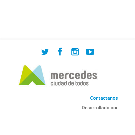
de Cuadrilla de Bacheo: albañilería y
construcción, colocación de tapa
registro, reparación...
Contactanos
Desarrollado por
Andino
con
CKAN
Versión: 2.6.3