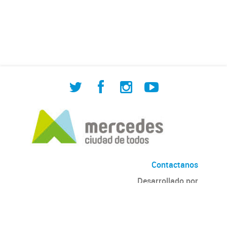
de Cuadrilla de Bacheo: albañilería y
construcción, colocación de tapa
registro, reparación...
Contactanos
Desarrollado por
Andino
con
CKAN
Versión: 2.6.3