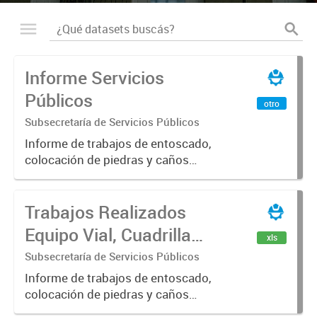
Informe Servicios
Públicos
otro
Subsecretaría de Servicios Públicos
Informe de trabajos de entoscado,
colocación de piedras y caños
(zanjeo - cruce de calles) Informe
de Cuadrilla de Bacheo: albañilería y
Trabajos Realizados
construcción, colocación de tapa
registro, reparación...
Equipo Vial, Cuadrilla
xls
Bacheo, Servicio
Subsecretaría de Servicios Públicos
Eléctrico - Noviembre
Informe de trabajos de entoscado,
colocación de piedras y caños
2021
(zanjeo - cruce de calles) Informe