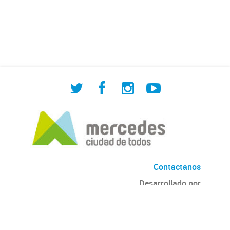
de Cuadrilla de Bacheo: albañilería y
construcción, colocación de tapa
registro, reparación...
Contactanos
Desarrollado por
Andino
con
CKAN
Versión: 2.6.3