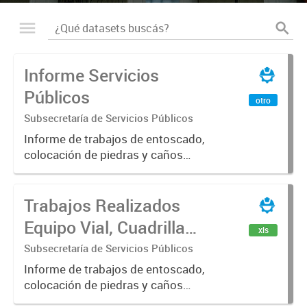
Informe Servicios
Públicos
otro
Subsecretaría de Servicios Públicos
Informe de trabajos de entoscado,
colocación de piedras y caños
(zanjeo - cruce de calles) Informe
de Cuadrilla de Bacheo: albañilería y
Trabajos Realizados
construcción, colocación de tapa
registro, reparación...
Equipo Vial, Cuadrilla
xls
Bacheo, Servicio
Subsecretaría de Servicios Públicos
Eléctrico - Noviembre
Informe de trabajos de entoscado,
colocación de piedras y caños
2021
(zanjeo - cruce de calles) Informe