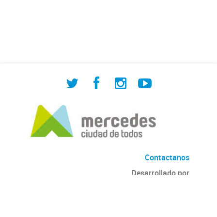
de Cuadrilla de Bacheo: albañilería y
construcción, colocación de tapa
registro, reparación...
Contactanos
Desarrollado por
Andino
con
CKAN
Versión: 2.6.3