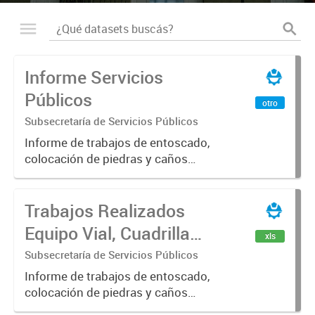
Informe Servicios
Públicos
otro
Subsecretaría de Servicios Públicos
Informe de trabajos de entoscado,
colocación de piedras y caños
(zanjeo - cruce de calles) Informe
de Cuadrilla de Bacheo: albañilería y
Trabajos Realizados
construcción, colocación de tapa
registro, reparación...
Equipo Vial, Cuadrilla
xls
Bacheo, Servicio
Subsecretaría de Servicios Públicos
Eléctrico - Noviembre
Informe de trabajos de entoscado,
colocación de piedras y caños
2021
(zanjeo - cruce de calles) Informe