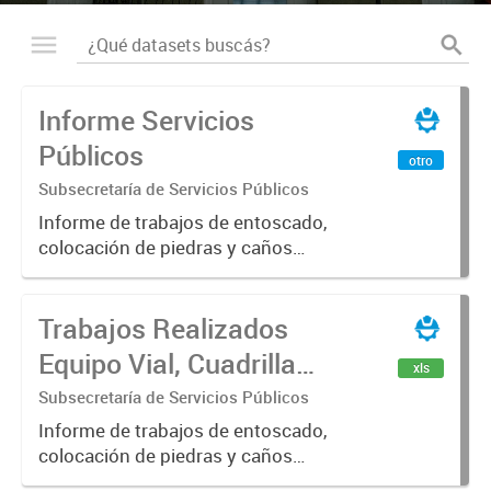
Informe Servicios
Públicos
otro
Subsecretaría de Servicios Públicos
Informe de trabajos de entoscado,
colocación de piedras y caños
(zanjeo - cruce de calles) Informe
de Cuadrilla de Bacheo: albañilería y
Trabajos Realizados
construcción, colocación de tapa
registro, reparación...
Equipo Vial, Cuadrilla
xls
Bacheo, Servicio
Subsecretaría de Servicios Públicos
Eléctrico - Noviembre
Informe de trabajos de entoscado,
colocación de piedras y caños
2021
(zanjeo - cruce de calles) Informe