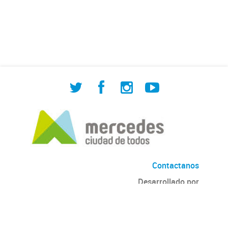
de Cuadrilla de Bacheo: albañilería y
construcción, colocación de tapa
registro, reparación...
Contactanos
Desarrollado por
Andino
con
CKAN
Versión: 2.6.3