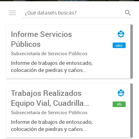
Informe Servicios
Públicos
otro
Subsecretaría de Servicios Públicos
Informe de trabajos de entoscado,
colocación de piedras y caños
(zanjeo - cruce de calles) Informe
de Cuadrilla de Bacheo: albañilería y
Trabajos Realizados
construcción, colocación de tapa
registro, reparación...
Equipo Vial, Cuadrilla
xls
Bacheo, Servicio
Subsecretaría de Servicios Públicos
Eléctrico - Noviembre
Informe de trabajos de entoscado,
colocación de piedras y caños
2021
(zanjeo - cruce de calles) Informe