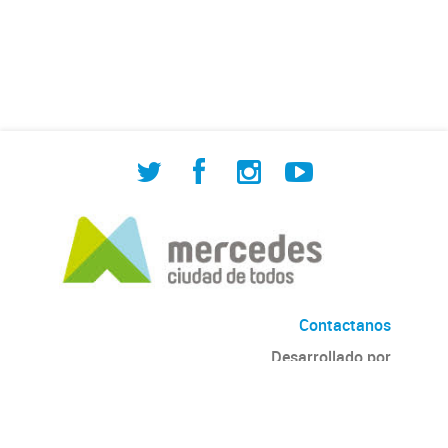
de Cuadrilla de Bacheo: albañilería y
construcción, colocación de tapa
registro, reparación...
Contactanos
Desarrollado por
Andino
con
CKAN
Versión: 2.6.3