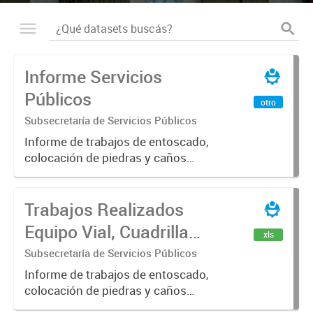
Informe Servicios
Públicos
otro
Subsecretaría de Servicios Públicos
Informe de trabajos de entoscado,
colocación de piedras y caños
(zanjeo - cruce de calles) Informe
de Cuadrilla de Bacheo: albañilería y
Trabajos Realizados
construcción, colocación de tapa
registro, reparación...
Equipo Vial, Cuadrilla
xls
Bacheo, Servicio
Subsecretaría de Servicios Públicos
Eléctrico - Noviembre
Informe de trabajos de entoscado,
colocación de piedras y caños
2021
(zanjeo - cruce de calles) Informe