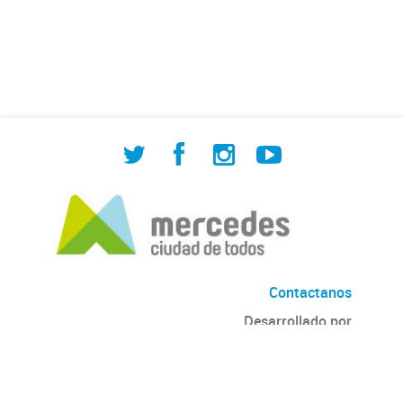
de Cuadrilla de Bacheo: albañilería y
construcción, colocación de tapa
registro, reparación...
Contactanos
Desarrollado por
Andino
con
CKAN
Versión: 2.6.3