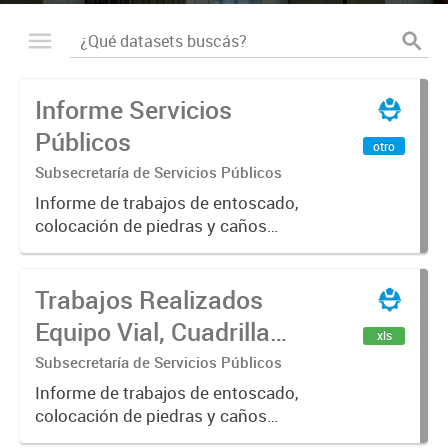
Informe Servicios
Públicos
otro
Subsecretaría de Servicios Públicos
Informe de trabajos de entoscado,
colocación de piedras y caños
(zanjeo - cruce de calles) Informe
de Cuadrilla de Bacheo: albañilería y
Trabajos Realizados
construcción, colocación de tapa
registro, reparación...
Equipo Vial, Cuadrilla
xls
Bacheo, Servicio
Subsecretaría de Servicios Públicos
Eléctrico - Noviembre
Informe de trabajos de entoscado,
colocación de piedras y caños
2021
(zanjeo - cruce de calles) Informe