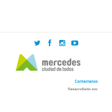
de Cuadrilla de Bacheo: albañilería y
construcción, colocación de tapa
registro, reparación...
Contactanos
Desarrollado por
Andino
con
CKAN
Versión: 2.6.3