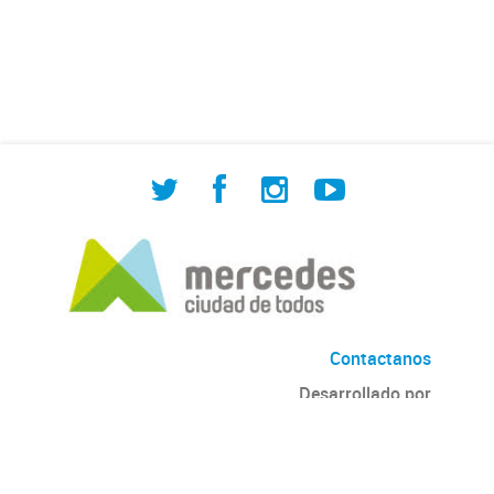
de Cuadrilla de Bacheo: albañilería y
construcción, colocación de tapa
registro, reparación...
Contactanos
Desarrollado por
Andino
con
CKAN
Versión: 2.6.3