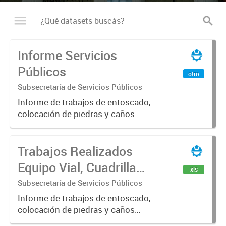
Informe Servicios
Públicos
otro
Subsecretaría de Servicios Públicos
Informe de trabajos de entoscado,
colocación de piedras y caños
(zanjeo - cruce de calles) Informe
de Cuadrilla de Bacheo: albañilería y
Trabajos Realizados
construcción, colocación de tapa
registro, reparación...
Equipo Vial, Cuadrilla
xls
Bacheo, Servicio
Subsecretaría de Servicios Públicos
Eléctrico - Noviembre
Informe de trabajos de entoscado,
colocación de piedras y caños
2021
(zanjeo - cruce de calles) Informe