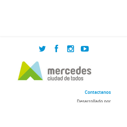
de Cuadrilla de Bacheo: albañilería y
construcción, colocación de tapa
registro, reparación...
Contactanos
Desarrollado por
Andino
con
CKAN
Versión: 2.6.3