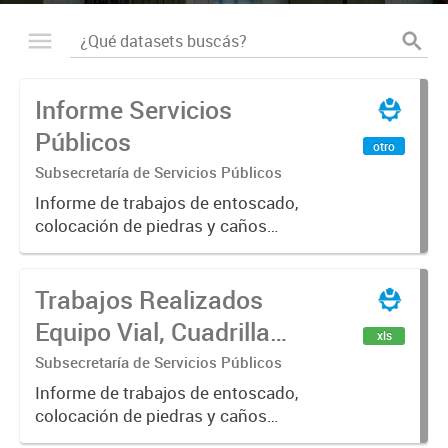
Informe Servicios
Públicos
otro
Subsecretaría de Servicios Públicos
Informe de trabajos de entoscado,
colocación de piedras y caños
(zanjeo - cruce de calles) Informe
de Cuadrilla de Bacheo: albañilería y
Trabajos Realizados
construcción, colocación de tapa
registro, reparación...
Equipo Vial, Cuadrilla
xls
Bacheo, Servicio
Subsecretaría de Servicios Públicos
Eléctrico - Noviembre
Informe de trabajos de entoscado,
colocación de piedras y caños
2021
(zanjeo - cruce de calles) Informe