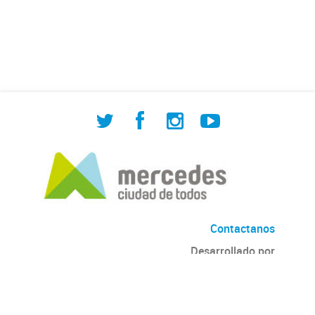
de Cuadrilla de Bacheo: albañilería y
construcción, colocación de tapa
registro, reparación...
Contactanos
Desarrollado por
Andino
con
CKAN
Versión: 2.6.3