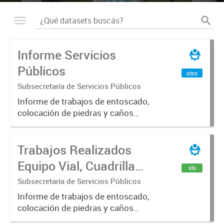
Informe Servicios
Públicos
otro
Subsecretaría de Servicios Públicos
Informe de trabajos de entoscado,
colocación de piedras y caños
(zanjeo - cruce de calles) Informe
de Cuadrilla de Bacheo: albañilería y
Trabajos Realizados
construcción, colocación de tapa
registro, reparación...
Equipo Vial, Cuadrilla
xls
Bacheo, Servicio
Subsecretaría de Servicios Públicos
Eléctrico - Noviembre
Informe de trabajos de entoscado,
colocación de piedras y caños
2021
(zanjeo - cruce de calles) Informe