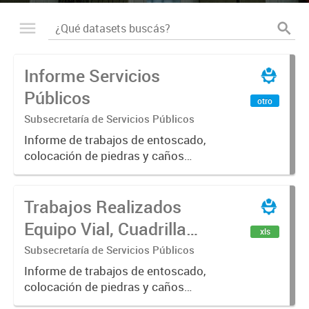
Informe Servicios
Públicos
otro
Subsecretaría de Servicios Públicos
Informe de trabajos de entoscado,
colocación de piedras y caños
(zanjeo - cruce de calles) Informe
de Cuadrilla de Bacheo: albañilería y
Trabajos Realizados
construcción, colocación de tapa
registro, reparación...
Equipo Vial, Cuadrilla
xls
Bacheo, Servicio
Subsecretaría de Servicios Públicos
Eléctrico - Noviembre
Informe de trabajos de entoscado,
colocación de piedras y caños
2021
(zanjeo - cruce de calles) Informe