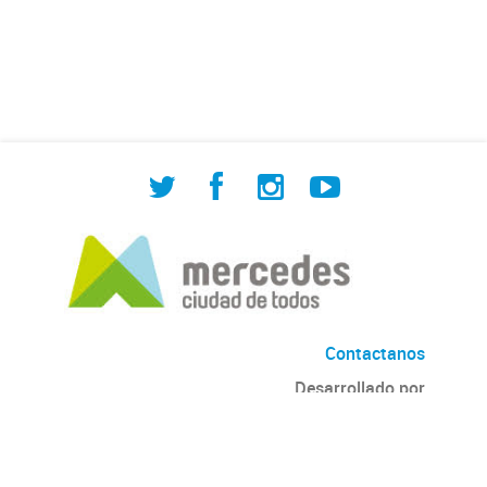
de Cuadrilla de Bacheo: albañilería y
construcción, colocación de tapa
registro, reparación...
Contactanos
Desarrollado por
Andino
con
CKAN
Versión: 2.6.3