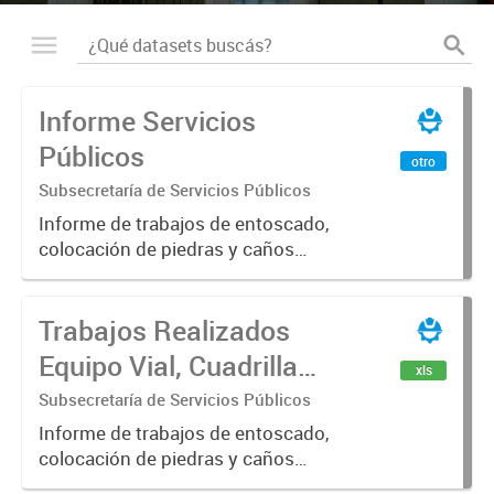
Informe Servicios
Públicos
otro
Subsecretaría de Servicios Públicos
Informe de trabajos de entoscado,
colocación de piedras y caños
(zanjeo - cruce de calles) Informe
de Cuadrilla de Bacheo: albañilería y
Trabajos Realizados
construcción, colocación de tapa
registro, reparación...
Equipo Vial, Cuadrilla
xls
Bacheo, Servicio
Subsecretaría de Servicios Públicos
Eléctrico - Noviembre
Informe de trabajos de entoscado,
colocación de piedras y caños
2021
(zanjeo - cruce de calles) Informe