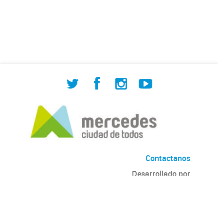
de Cuadrilla de Bacheo: albañilería y
construcción, colocación de tapa
registro, reparación...
Contactanos
Desarrollado por
Andino
con
CKAN
Versión: 2.6.3