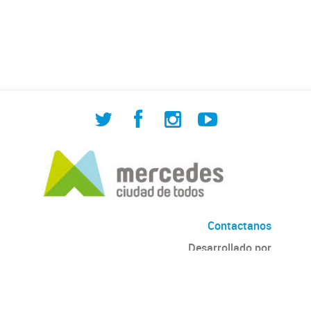
de Cuadrilla de Bacheo: albañilería y
construcción, colocación de tapa
registro, reparación...
Contactanos
Desarrollado por
Andino
con
CKAN
Versión: 2.6.3