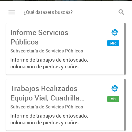
Informe Servicios
Públicos
otro
Subsecretaría de Servicios Públicos
Informe de trabajos de entoscado,
colocación de piedras y caños
(zanjeo - cruce de calles) Informe
de Cuadrilla de Bacheo: albañilería y
Trabajos Realizados
construcción, colocación de tapa
registro, reparación...
Equipo Vial, Cuadrilla
xls
Bacheo, Servicio
Subsecretaría de Servicios Públicos
Eléctrico - Noviembre
Informe de trabajos de entoscado,
colocación de piedras y caños
2021
(zanjeo - cruce de calles) Informe