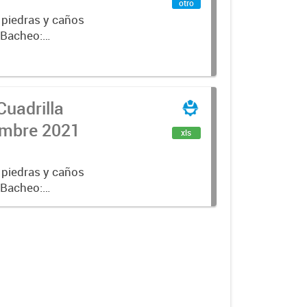
otro
 piedras y caños
e Bacheo:
istro,
Cuadrilla
iembre 2021
xls
 piedras y caños
e Bacheo:
istro,