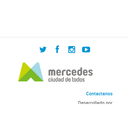
de Cuadrilla de Bacheo: albañilería y
construcción, colocación de tapa
registro, reparación...
Contactanos
Desarrollado por
Andino
con
CKAN
Versión: 2.6.3