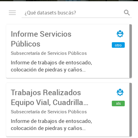
Informe Servicios
Públicos
otro
Subsecretaría de Servicios Públicos
Informe de trabajos de entoscado,
colocación de piedras y caños
(zanjeo - cruce de calles) Informe
de Cuadrilla de Bacheo: albañilería y
Trabajos Realizados
construcción, colocación de tapa
registro, reparación...
Equipo Vial, Cuadrilla
xls
Bacheo, Servicio
Subsecretaría de Servicios Públicos
Eléctrico - Noviembre
Informe de trabajos de entoscado,
colocación de piedras y caños
2021
(zanjeo - cruce de calles) Informe