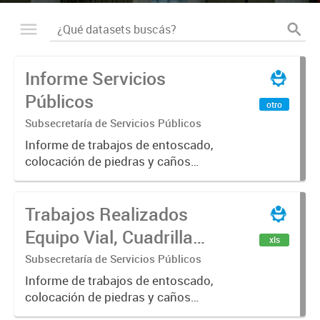
Informe Servicios
Públicos
otro
Subsecretaría de Servicios Públicos
Informe de trabajos de entoscado,
colocación de piedras y caños
(zanjeo - cruce de calles) Informe
de Cuadrilla de Bacheo: albañilería y
Trabajos Realizados
construcción, colocación de tapa
registro, reparación...
Equipo Vial, Cuadrilla
xls
Bacheo, Servicio
Subsecretaría de Servicios Públicos
Eléctrico - Noviembre
Informe de trabajos de entoscado,
colocación de piedras y caños
2021
(zanjeo - cruce de calles) Informe