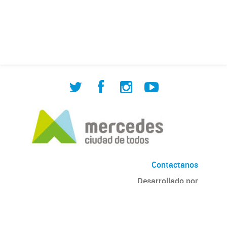
de Cuadrilla de Bacheo: albañilería y
construcción, colocación de tapa
registro, reparación...
Contactanos
Desarrollado por
Andino
con
CKAN
Versión: 2.6.3