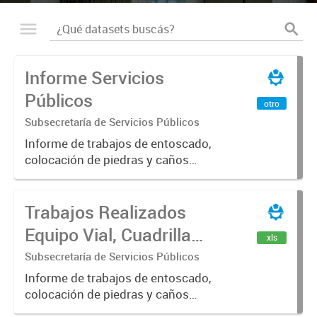
Informe Servicios
Públicos
otro
Subsecretaría de Servicios Públicos
Informe de trabajos de entoscado,
colocación de piedras y caños
(zanjeo - cruce de calles) Informe
de Cuadrilla de Bacheo: albañilería y
Trabajos Realizados
construcción, colocación de tapa
registro, reparación...
Equipo Vial, Cuadrilla
xls
Bacheo, Servicio
Subsecretaría de Servicios Públicos
Eléctrico - Noviembre
Informe de trabajos de entoscado,
colocación de piedras y caños
2021
(zanjeo - cruce de calles) Informe