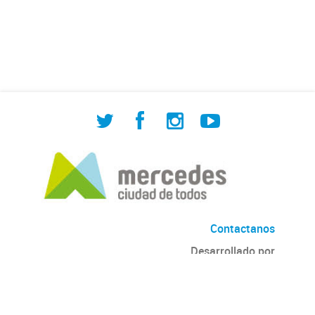
de Cuadrilla de Bacheo: albañilería y
construcción, colocación de tapa
registro, reparación...
Contactanos
Desarrollado por
Andino
con
CKAN
Versión: 2.6.3