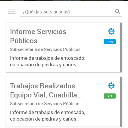
Informe Servicios
Públicos
otro
Subsecretaría de Servicios Públicos
Informe de trabajos de entoscado,
colocación de piedras y caños
(zanjeo - cruce de calles) Informe
de Cuadrilla de Bacheo: albañilería y
Trabajos Realizados
construcción, colocación de tapa
registro, reparación...
Equipo Vial, Cuadrilla
xls
Bacheo, Servicio
Subsecretaría de Servicios Públicos
Eléctrico - Noviembre
Informe de trabajos de entoscado,
colocación de piedras y caños
2021
(zanjeo - cruce de calles) Informe