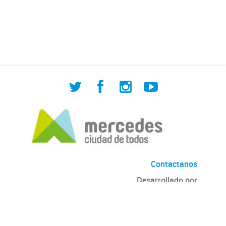
de Cuadrilla de Bacheo: albañilería y
construcción, colocación de tapa
registro, reparación...
Contactanos
Desarrollado por
Andino
con
CKAN
Versión: 2.6.3