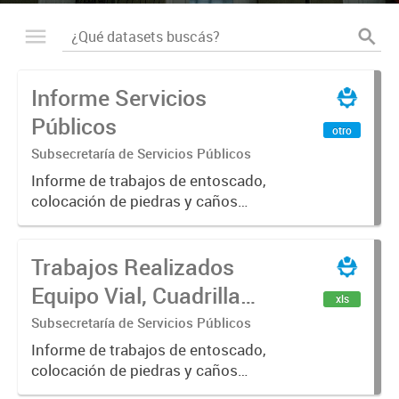
Informe Servicios
Públicos
otro
Subsecretaría de Servicios Públicos
Informe de trabajos de entoscado,
colocación de piedras y caños
(zanjeo - cruce de calles) Informe
de Cuadrilla de Bacheo: albañilería y
Trabajos Realizados
construcción, colocación de tapa
registro, reparación...
Equipo Vial, Cuadrilla
xls
Bacheo, Servicio
Subsecretaría de Servicios Públicos
Eléctrico - Noviembre
Informe de trabajos de entoscado,
colocación de piedras y caños
2021
(zanjeo - cruce de calles) Informe