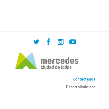
de Cuadrilla de Bacheo: albañilería y
construcción, colocación de tapa
registro, reparación...
Contactanos
Desarrollado por
Andino
con
CKAN
Versión: 2.6.3