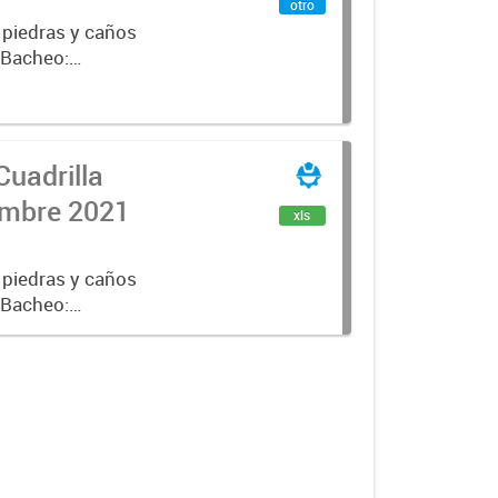
otro
 piedras y caños
e Bacheo:
istro,
Cuadrilla
iembre 2021
xls
 piedras y caños
e Bacheo:
istro,