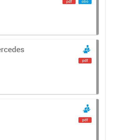
pdf
otro
ercedes
pdf
pdf