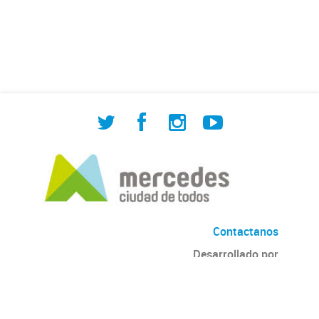
de Cuadrilla de Bacheo: albañilería y
construcción, colocación de tapa
registro, reparación...
Contactanos
Desarrollado por
Andino
con
CKAN
Versión: 2.6.3