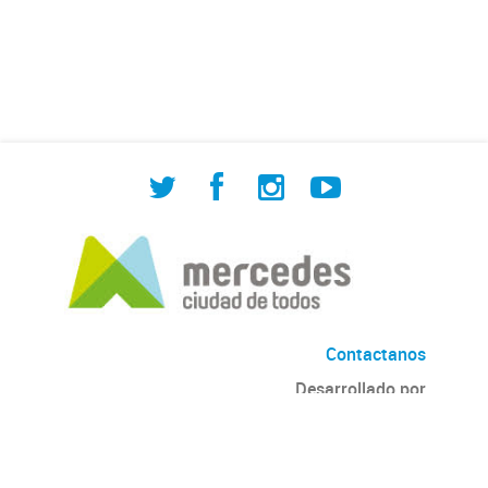
de Cuadrilla de Bacheo: albañilería y
construcción, colocación de tapa
registro, reparación...
Contactanos
Desarrollado por
Andino
con
CKAN
Versión: 2.6.3