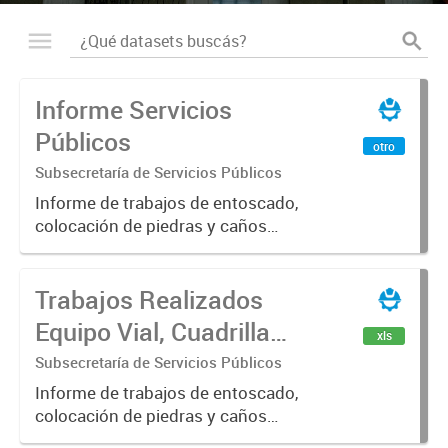
Informe Servicios
Públicos
otro
Subsecretaría de Servicios Públicos
Informe de trabajos de entoscado,
colocación de piedras y caños
(zanjeo - cruce de calles) Informe
de Cuadrilla de Bacheo: albañilería y
Trabajos Realizados
construcción, colocación de tapa
registro, reparación...
Equipo Vial, Cuadrilla
xls
Bacheo, Servicio
Subsecretaría de Servicios Públicos
Eléctrico - Noviembre
Informe de trabajos de entoscado,
colocación de piedras y caños
2021
(zanjeo - cruce de calles) Informe