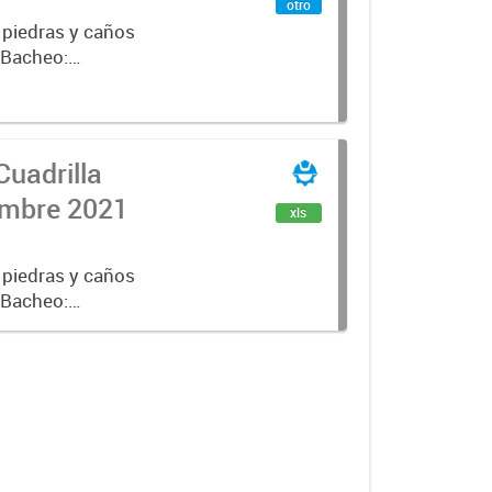
otro
 piedras y caños
e Bacheo:
istro,
Cuadrilla
iembre 2021
xls
 piedras y caños
e Bacheo:
istro,